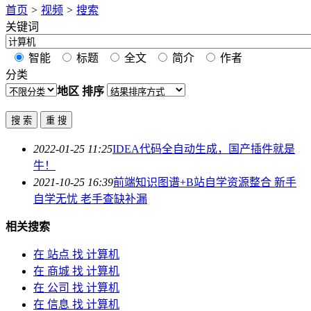
首页
>
视频
>
搜索
关键词
智能
标题
全文
简介
作者
分类
地区
排序
2022-01-25 11:25
IDEA代码全自动生成，国产插件就是
牛！
2021-10-25 16:39
前端知识图谱+B站自学资源整合 新手
自学无忧 老手查缺补漏
相关搜索
在
站点
找 计算机
在
商城
找 计算机
在
公司
找 计算机
在
信息
找 计算机