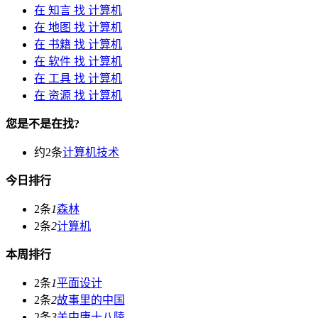
在
知言
找 计算机
在
地图
找 计算机
在
书籍
找 计算机
在
软件
找 计算机
在
工具
找 计算机
在
资源
找 计算机
您是不是在找?
约2条
计算机技术
今日排行
2条
1
森林
2条
2
计算机
本周排行
2条
1
平面设计
2条
2
故事里的中国
2条
3
关中唐十八陵