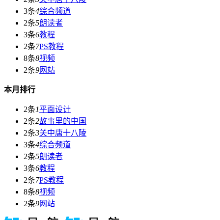
3条
4
综合频道
2条
5
朗读者
3条
6
教程
2条
7
PS教程
8条
8
视频
2条
9
网站
本月排行
2条
1
平面设计
2条
2
故事里的中国
2条
3
关中唐十八陵
3条
4
综合频道
2条
5
朗读者
3条
6
教程
2条
7
PS教程
8条
8
视频
2条
9
网站