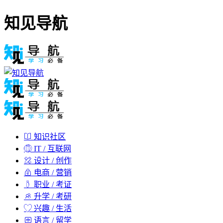
知见导航
知识社区
IT / 互联网
设计 / 创作
电商 / 营销
职业 / 考证
升学 / 考研
兴趣 / 生活
语言 / 留学