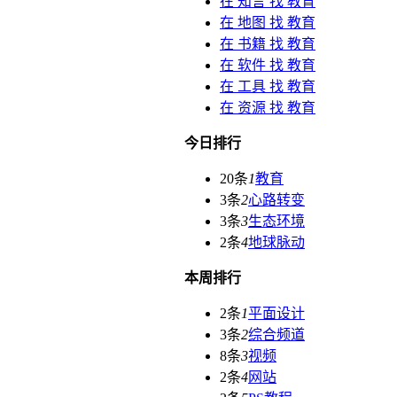
在
知言
找 教育
在
地图
找 教育
在
书籍
找 教育
在
软件
找 教育
在
工具
找 教育
在
资源
找 教育
今日排行
20条
1
教育
3条
2
心路转变
3条
3
生态环境
2条
4
地球脉动
本周排行
2条
1
平面设计
3条
2
综合频道
8条
3
视频
2条
4
网站