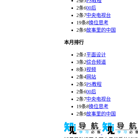
2条
5
PS教程
2条
6
00后
2条
7
中央电视台
19条
8
换位思考
2条
9
故事里的中国
本月排行
2条
1
平面设计
3条
2
综合频道
8条
3
视频
2条
4
网站
2条
5
PS教程
2条
6
00后
2条
7
中央电视台
19条
8
换位思考
2条
9
故事里的中国