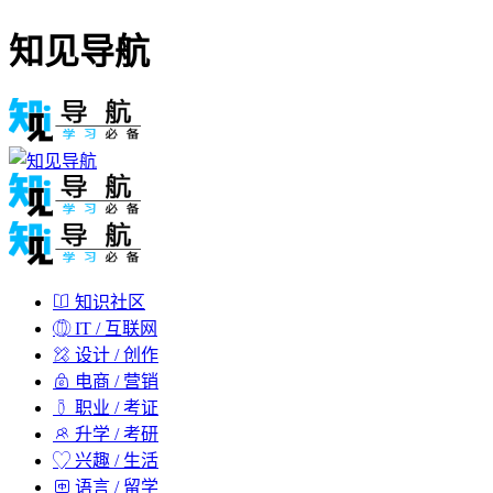
知见导航
知识社区
IT / 互联网
设计 / 创作
电商 / 营销
职业 / 考证
升学 / 考研
兴趣 / 生活
语言 / 留学