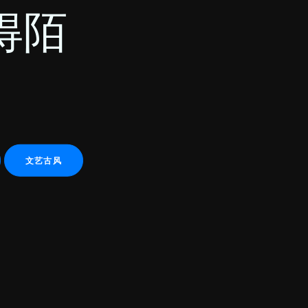
得陌
文艺古风