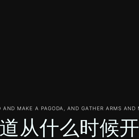
 AND MAKE A PAGODA, AND GATHER ARMS AND 
道从什么时候