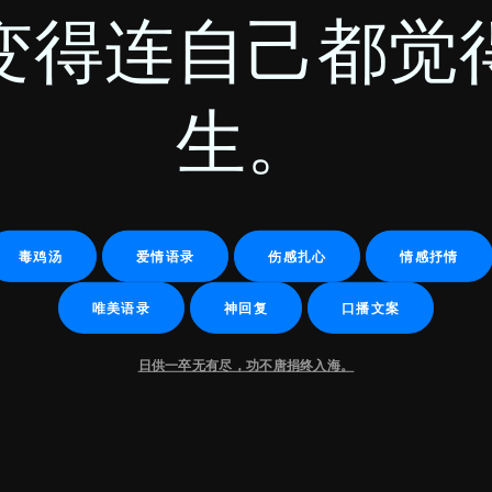
变得连自己都觉
生。
毒鸡汤
爱情语录
伤感扎心
情感抒情
唯美语录
神回复
口播文案
日供一卒无有尽，功不唐捐终入海。