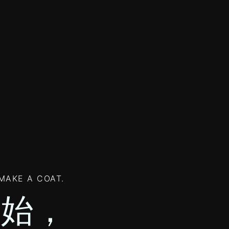
MAKE A COAT.
开始，