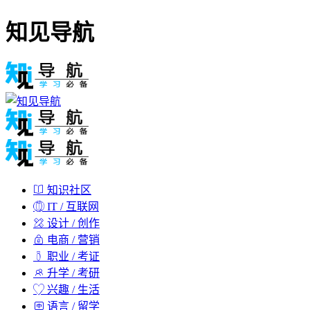
知见导航
知识社区
IT / 互联网
设计 / 创作
电商 / 营销
职业 / 考证
升学 / 考研
兴趣 / 生活
语言 / 留学