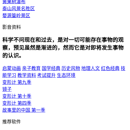
黄果树瀑布
泰山风景名胜区
婺源篁岭景区
影音资料
科学不问现在和过去，是对一切可能存在事物的观
察，预见虽然是渐进的，然而它是对即将发生事物
的认识。
启蒙动画
亲子教育
国学经典
历史风物
地理人文
红色经典
技
能学习
教学资料
考试提升
生态环境
变形计 第九季
镜子
变形计 第十季
变形计 第四季
故事里的中国 第一季
推荐软件