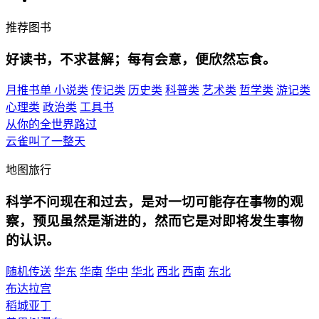
推荐图书
好读书，不求甚解；每有会意，便欣然忘食。
月推书单
小说类
传记类
历史类
科普类
艺术类
哲学类
游记类
心理类
政治类
工具书
从你的全世界路过
云雀叫了一整天
地图旅行
科学不问现在和过去，是对一切可能存在事物的观
察，预见虽然是渐进的，然而它是对即将发生事物
的认识。
随机传送
华东
华南
华中
华北
西北
西南
东北
布达拉宫
稻城亚丁