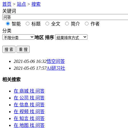
首页
>
站点
>
搜索
关键词
智能
标题
全文
简介
作者
分类
地区
排序
2021-05-06 16:32
悟空
问答
2021-05-05 17:57
AI研习社
相关搜索
在
商城
找 问答
在
公司
找 问答
在
信息
找 问答
在
视频
找 问答
在
知言
找 问答
在
地图
找 问答