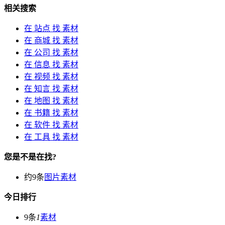
相关搜索
在
站点
找 素材
在
商城
找 素材
在
公司
找 素材
在
信息
找 素材
在
视频
找 素材
在
知言
找 素材
在
地图
找 素材
在
书籍
找 素材
在
软件
找 素材
在
工具
找 素材
您是不是在找?
约9条
图片素材
今日排行
9条
1
素材