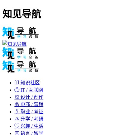
知见导航
知识社区
IT / 互联网
设计 / 创作
电商 / 营销
职业 / 考证
升学 / 考研
兴趣 / 生活
语言 / 留学