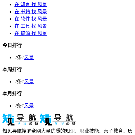
在
知言
找 风景
在
书籍
找 风景
在
软件
找 风景
在
工具
找 风景
在
资源
找 风景
今日排行
2条
1
风景
本周排行
2条
1
风景
本月排行
2条
1
风景
知见导航搜罗全网大量优质的知识、职业技能、亲子教育、历