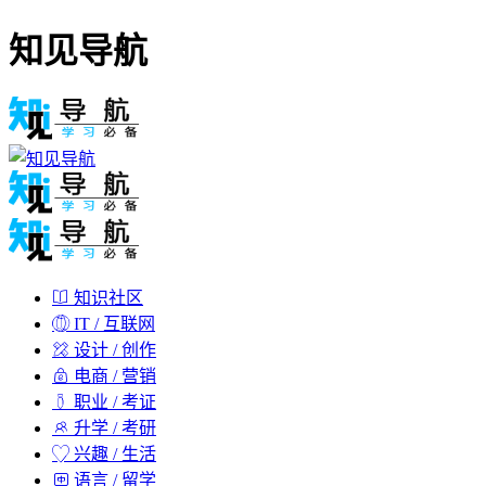
知见导航
知识社区
IT / 互联网
设计 / 创作
电商 / 营销
职业 / 考证
升学 / 考研
兴趣 / 生活
语言 / 留学