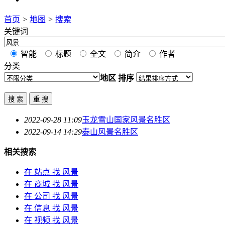
首页
>
地图
>
搜索
关键词
智能
标题
全文
简介
作者
分类
地区
排序
2022-09-28 11:09
玉龙雪山国家
风景
名胜区
2022-09-14 14:29
泰山
风景
名胜区
相关搜索
在
站点
找 风景
在
商城
找 风景
在
公司
找 风景
在
信息
找 风景
在
视频
找 风景