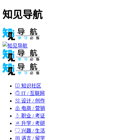
知见导航
知识社区
IT / 互联网
设计 / 创作
电商 / 营销
职业 / 考证
升学 / 考研
兴趣 / 生活
语言 / 留学