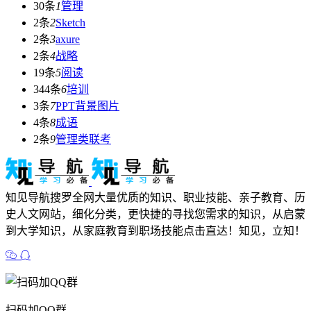
30条
1
管理
2条
2
Sketch
2条
3
axure
2条
4
战略
19条
5
阅读
344条
6
培训
3条
7
PPT背景图片
4条
8
成语
2条
9
管理类联考
知见导航搜罗全网大量优质的知识、职业技能、亲子教育、历
史人文网站，细化分类，更快捷的寻找您需求的知识，从启蒙
到大学知识，从家庭教育到职场技能点击直达！知见，立知！
扫码加QQ群