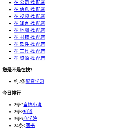
在
公司
找 配音
在
信息
找 配音
在
视频
找 配音
在
知言
找 配音
在
地图
找 配音
在
书籍
找 配音
在
软件
找 配音
在
工具
找 配音
在
资源
找 配音
您是不是在找?
约2条
配音学习
今日排行
2条
1
言情小说
2条
2
知道
3条
3
商学院
24条
4
图书