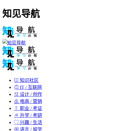
知见导航
知识社区
IT / 互联网
设计 / 创作
电商 / 营销
职业 / 考证
升学 / 考研
兴趣 / 生活
语言 / 留学