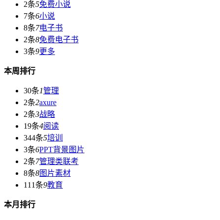
2条
5
免费小说
7条
6
小说
8条
7
电子书
2条
8
免费电子书
3条
9
更多
本周排行
30条
1
管理
2条
2
axure
2条
3
战略
19条
4
阅读
344条
5
培训
3条
6
PPT背景图片
2条
7
管理类联考
8条
8
图片素材
111条
9
教育
本月排行