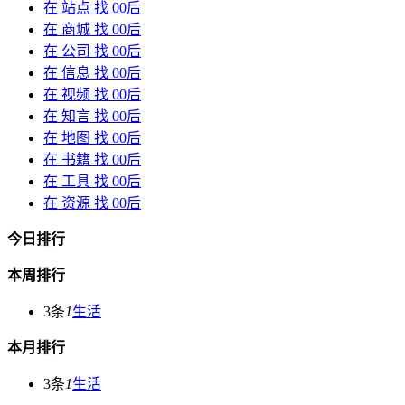
在
站点
找 00后
在
商城
找 00后
在
公司
找 00后
在
信息
找 00后
在
视频
找 00后
在
知言
找 00后
在
地图
找 00后
在
书籍
找 00后
在
工具
找 00后
在
资源
找 00后
今日排行
本周排行
3条
1
生活
本月排行
3条
1
生活