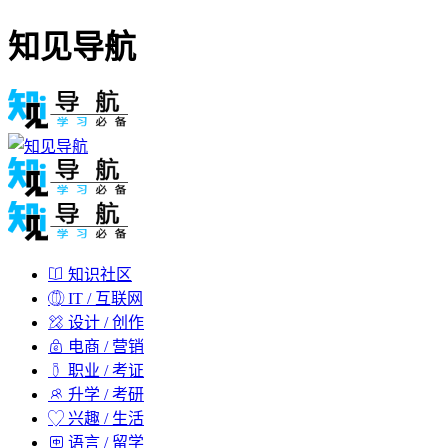
知见导航
知识社区
IT / 互联网
设计 / 创作
电商 / 营销
职业 / 考证
升学 / 考研
兴趣 / 生活
语言 / 留学